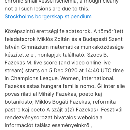
chronic small vessel ischemia, although clearly
not all such lesions are due to this.
Stockholms borgerskap stipendium
Középszintű érettségi feladatsorok. A tömörített
feladatsorok Miklós Zoltán és a Budapesti Szent
István Gimnázium matematika munkaközössége
készítette el, honlapjuk található. Szocs B.
Fazekas M. live score (and video online live
stream) starts on 5 Dec 2020 at 14:40 UTC time
in Champions League, Women, International.
Fazekas estas hungara familia nomo. Ĝi inter alie
povas rilati al Mihály Fazekas, poeto kaj
botanikisto; Miklós Bogáti Fazekas, reformita
pastro kaj poeto A szájt a(z) Fazekas+ Fesztivál
rendezvénysorozat hivatalos weboldala.
Információt találsz eseményeinkről,