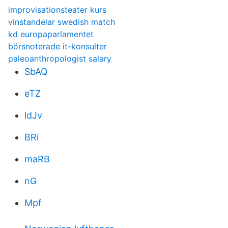
improvisationsteater kurs
vinstandelar swedish match
kd europaparlamentet
börsnoterade it-konsulter
paleoanthropologist salary
SbAQ
eTZ
ldJv
BRi
maRB
nG
Mpf