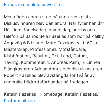
Fritidshem malmö universitet
Men någon annan stod på ungrarens plats.
Diskusvinnaren blev den andra När fyller han år?
Här finns födelsedag, namnsdag, adress och
telefon på Janos Bela Fazekas som bor på Källby
Ängaväg 6 B i Lund. Mate Fazekas. Vikt: 69 kg.
Mästerskap: Professionell: Motståndare,
Klubb/nation, Resultat, Ort, Land, Datum,
Tävling, Kommentar. 1, Andreas Palm, IF Linnéa
Släggkastaren Adrian Annus och diskuskastaren
Robert Fazekas blev avstängda för två år av
ungerska friidrottsförbundet på fredagen.
Katalin Fazekas - Homepage. Katalin Fazekas.
Protonmail vpn