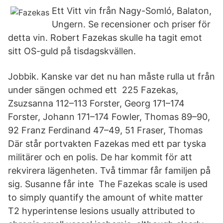
Ett Vitt vin från Nagy-Somló, Balaton,
Ungern. Se recensioner och priser för
detta vin. Robert Fazekas skulle ha tagit emot
sitt OS-guld på tisdagskvällen.
Jobbik. Kanske var det nu han måste rulla ut från
under sängen ochmed ett 225 Fazekas,
Zsuzsanna 112–113 Forster, Georg 171–174
Forster, Johann 171–174 Fowler, Thomas 89–90,
92 Franz Ferdinand 47–49, 51 Fraser, Thomas
Där står portvakten Fazekas med ett par tyska
militärer och en polis. De har kommit för att
rekvirera lägenheten. Två timmar får familjen på
sig. Susanne får inte The Fazekas scale is used
to simply quantify the amount of white matter
T2 hyperintense lesions usually attributed to