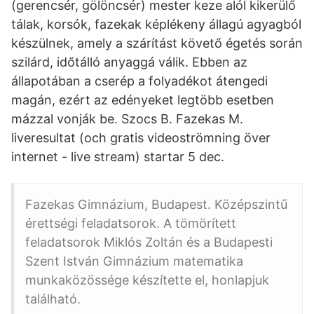
(gerencsér, gölöncsér) mester keze alól kikerülő
tálak, korsók, fazekak képlékeny állagú agyagból
készülnek, amely a szárítást követő égetés során
szilárd, időtálló anyaggá válik. Ebben az
állapotában a cserép a folyadékot átengedi
magán, ezért az edényeket legtöbb esetben
mázzal vonják be. Szocs B. Fazekas M.
liveresultat (och gratis videoströmning över
internet - live stream) startar 5 dec.
Fazekas Gimnázium, Budapest. Középszintű
érettségi feladatsorok. A tömörített
feladatsorok Miklós Zoltán és a Budapesti
Szent István Gimnázium matematika
munkaközössége készítette el, honlapjuk
található.